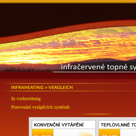
INFRAHEATING > VERGLEICH
In vorbereitung
Porovnání vytápěcích systémů