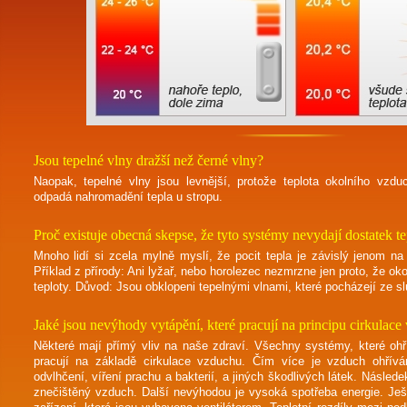
Jsou tepelné vlny dražší než černé vlny?
Naopak, tepelné vlny jsou levnější, protože teplota okolního vzd
odpadá nahromadění tepla u stropu.
Proč existuje obecná skepse, že tyto systémy nevydají dostatek te
Mnoho lidí si zcela mylně myslí, že pocit tepla je závislý jenom na
Příklad z přírody: Ani lyžař, nebo horolezec nezmrzne jen proto, že o
teploty. Důvod: Jsou obklopeni tepelnými vlnami, které pocházejí ze s
Jaké jsou nevýhody vytápění, které pracují na principu cirkulac
Některé mají přímý vliv na naše zdraví. Všechny systémy, které ohří
pracují na základě cirkulace vzduchu. Čím více je vzduch ohřívá
odvlhčení, víření prachu a bakterií, a jiných škodlivých látek. Násled
znečištěný vzduch. Další nevýhodou je vysoká spotřeba energie. Ješ