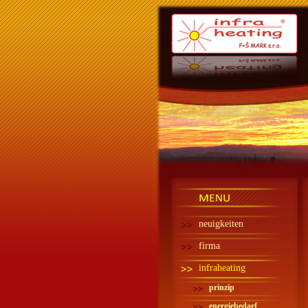
Infra heating - Infra
topení
MENU
neuigkeiten
firma
infraheating
prinzip
energiebedarf