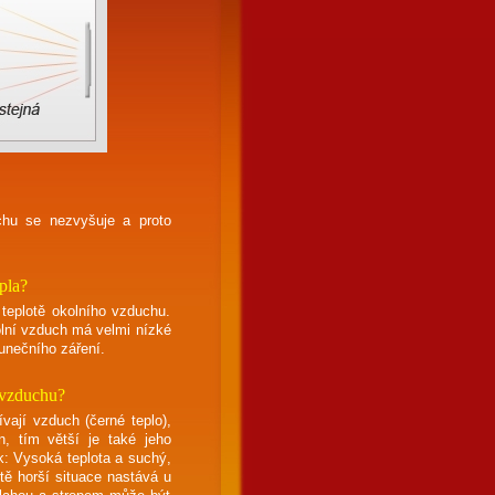
uchu se nezvyšuje a proto
pla?
 teplotě okolního vzduchu.
kolní vzduch má velmi nízké
lunečního záření.
e vzduchu?
vají vzduch (černé teplo),
n, tím větší je také jeho
ek: Vysoká teplota a suchý,
tě horší situace nastává u