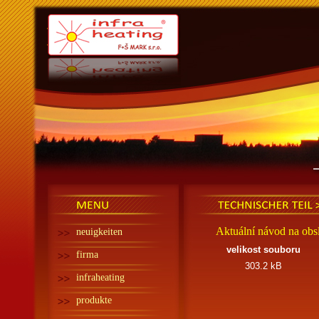
Infra heating - Infra
topení
MENU
TECHNISCHER TEIL
Aktuální návod na obs
neuigkeiten
velikost souboru
firma
303.2 kB
infraheating
produkte