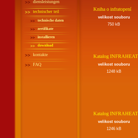
diensleistungen
Kniha o infratopení
technischer teil
velikost souboru
technische daten
750 kB
zertifikate
installieren
download
kontakte
Katalog INFRAHEA
velikost souboru
FAQ
1248 kB
Katalog INFRAHEA
velikost souboru
1246 kB