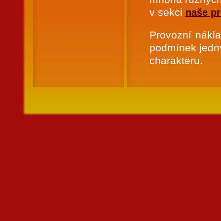
v sekci
naše p
Provozní nákla
podmínek jedny
charakteru.