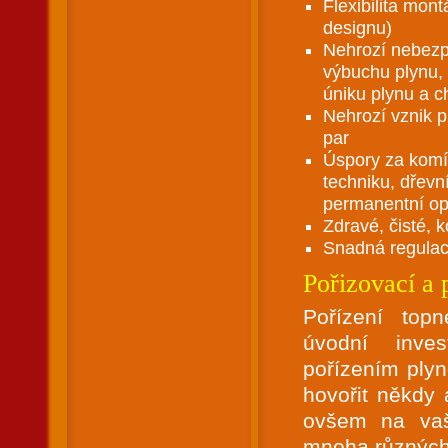
Flexibilita mon
designu)
Nehrozí nebezpe
výbuchu plynu,
úniku plynu a ch
Nehrozí vznik p
par
Úspory za komín
techniku, dřevn
permanentní op
Zdravé, čisté, k
Snadná regulace
Pořizovací a 
Pořízení top
úvodní inve
pořízením ply
hovořit někdy
ovšem na vaší
mnoha různých