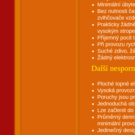
Minimální úbyt
Bez nutnosti ča
zvlhčovače vzd
Prakticky žádné
vysokým strop
Příjemný pocit 
Při provozu ryc
Suché zdivo, ž
Žádný elektros
Další nesporn
Ploché topné el
Vysoká provozn
Poruchy jsou pr
Jednoduchá obs
Lze začlenit do 
Průměrný denní 
minimální prov
Jedinečný desig