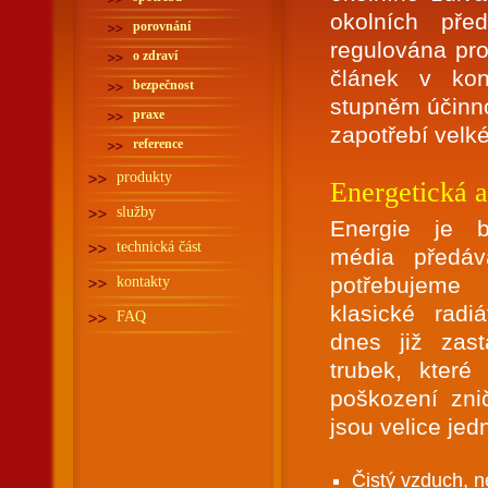
okolních pře
porovnání
regulována pr
o zdraví
článek v kon
bezpečnost
stupněm účinno
praxe
zapotřebí velk
reference
produkty
Energetická 
služby
Energie je b
technická část
média předáv
potřebujeme
kontakty
klasické radi
FAQ
dnes již zast
trubek, kter
poškození zni
jsou velice je
Čistý vzduch, n