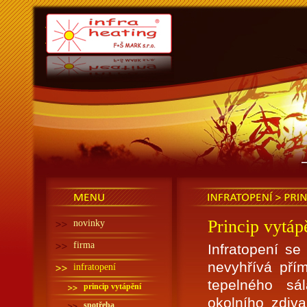
Infra heating - Infra
topení
MENU
INFRATOPENÍ > PRI
Princip vytáp
novinky
firma
Infratopení se
nevyhřívá přím
infratopení
tepelného sá
princip vytápění
okolního zdiv
spotřeba